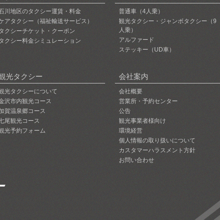
石川地区のタクシー運賃・料金
普通車（4人乗）
ケアタクシー（福祉輸送サービス）
観光タクシー・ジャンボタクシー（9
人乗）
タクシーチケット・クーポン
アルファード
タクシー料金シミュレーション
ステッキー（UD車）
観光タクシー
会社案内
観光タクシーについて
会社概要
金沢市内観光コース
営業所・予約センター
加賀温泉郷コース
公告
七尾観光コース
観光事業者様向け
観光予約フォーム
環境経営
個人情報の取り扱いについて
カスタマーハラスメント方針
お問い合わせ