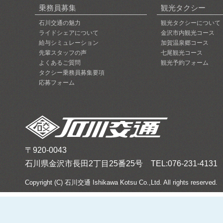
乗務員募集
観光タクシー
石川交通の魅力
観光タクシーについて
ライドシェアについて
金沢市内観光コース
給与シミュレーション
加賀温泉郷コース
先輩スタッフの声
七尾観光コース
よくあるご質問
観光予約フォーム
タクシー乗務員募集要項
応募フォーム
〒920-0043
石川県金沢市長田2丁目25番25号 TEL:076-231-4131 FA
Copyright (C) 石川交通 Ishikawa Kotsu Co.,Ltd. All rights reserved.