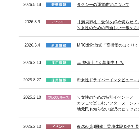
2026.5.18
タクシーの運賃改定について
2026.3.9
【満員御礼！受付を締め切らせて
＼女性のための🌸新しい一歩を
2026.3.4
MRO北陸放送「高橋愛のほくりくオ
2026.2.13
🚗 整備士さん募集中！ 🔧
2025.8.27
🌸女性ドライバーインタビュー
2025.2.18
＼女性のための特別イベント／
カフェで楽しむアフターヌーンテ
地元民も知らない金沢のヒミツと
2025.2.10
🚘2/26(水)開催！乗務体験＆会社見