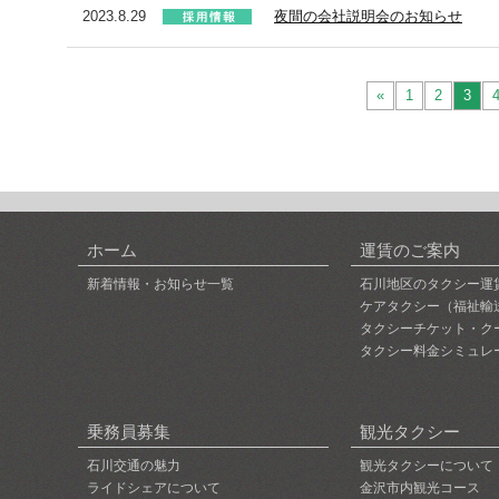
2023.8.29
夜間の会社説明会のお知らせ
«
1
2
3
ホーム
運賃のご案内
新着情報・お知らせ一覧
石川地区のタクシー運
ケアタクシー（福祉輸
タクシーチケット・ク
タクシー料金シミュレ
乗務員募集
観光タクシー
石川交通の魅力
観光タクシーについて
ライドシェアについて
金沢市内観光コース