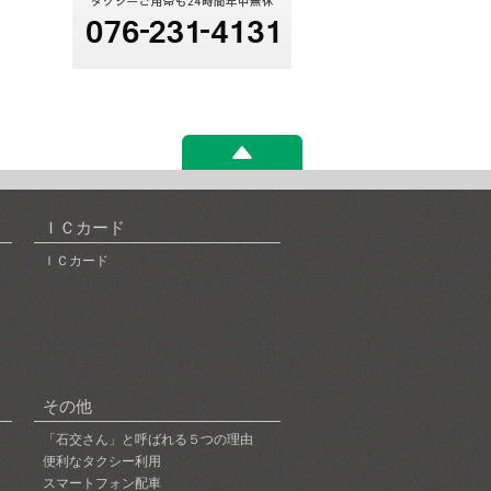
ＩＣカード
ＩＣカード
その他
「石交さん」と呼ばれる５つの理由
便利なタクシー利用
スマートフォン配車