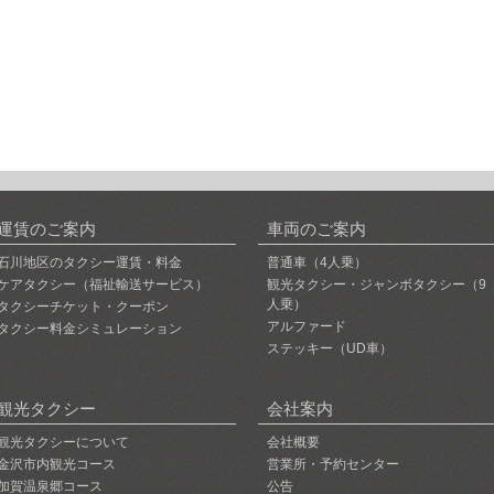
運賃のご案内
車両のご案内
石川地区のタクシー運賃・料金
普通車（4人乗）
ケアタクシー（福祉輸送サービス）
観光タクシー・ジャンボタクシー（9
人乗）
タクシーチケット・クーポン
アルファード
タクシー料金シミュレーション
ステッキー（UD車）
観光タクシー
会社案内
観光タクシーについて
会社概要
金沢市内観光コース
営業所・予約センター
加賀温泉郷コース
公告