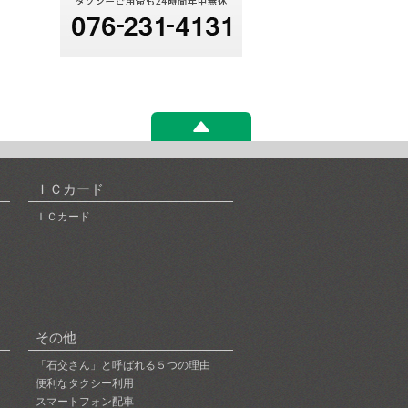
ＩＣカード
ＩＣカード
その他
「石交さん」と呼ばれる５つの理由
便利なタクシー利用
スマートフォン配車