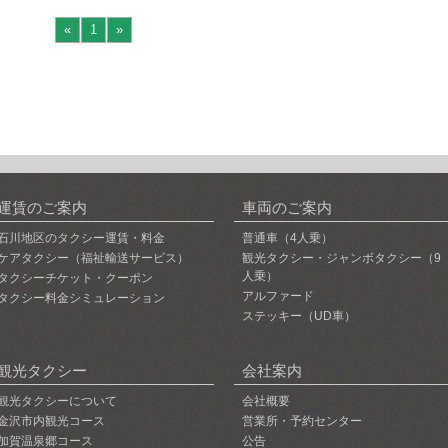
«
1
»
運賃のご案内
車両のご案内
石川地区のタクシー運賃・料金
普通車（4人乗）
ケアタクシー（福祉輸送サービス）
観光タクシー・ジャンボタクシー（9
人乗）
タクシーチケット・クーポン
アルファード
タクシー料金シミュレーション
ステッキー（UD車）
観光タクシー
会社案内
観光タクシーについて
会社概要
金沢市内観光コース
営業所・予約センター
加賀温泉郷コース
公告